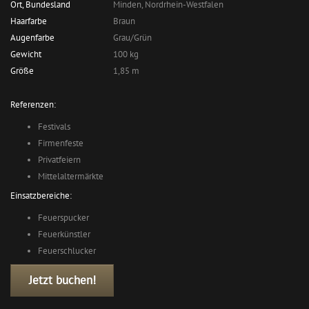
Ort, Bundesland
Minden, Nordrhein-Westfalen
Haarfarbe
Braun
Augenfarbe
Grau/Grün
Gewicht
100 kg
Größe
1,85 m
Referenzen:
Festivals
Firmenfeste
Privatfeiern
Mittelaltermärkte
Einsatzbereiche:
Feuerspucker
Feuerkünstler
Feuerschlucker
Jetzt buchen!