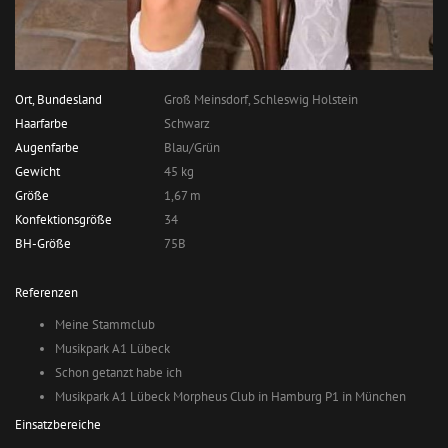
Ort, Bundesland
Groß Meinsdorf, Schleswig Holstein
Haarfarbe
Schwarz
Augenfarbe
Blau/Grün
Gewicht
45 kg
Größe
1,67 m
Konfektionsgröße
34
BH-Größe
75B
Referenzen
Meine Stammclub
Musikpark A1 Lübeck
Schon getanzt habe ich
Musikpark A1 Lübeck Morpheus Club in Hamburg P1 in München
Einsatzbereiche