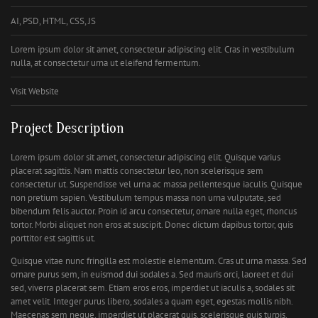
AI, PSD, HTML, CSS, JS
Lorem ipsum dolor sit amet, consectetur adipiscing elit. Cras in vestibulum
nulla, at consectetur urna ut eleifend fermentum.
Visit Website
Project Description
Lorem ipsum dolor sit amet, consectetur adipiscing elit. Quisque varius
placerat sagittis. Nam mattis consectetur leo, non scelerisque sem
consectetur ut. Suspendisse vel urna ac massa pellentesque iaculis. Quisque
non pretium sapien. Vestibulum tempus massa non urna vulputate, sed
bibendum felis auctor. Proin id arcu consectetur, ornare nulla eget, rhoncus
tortor. Morbi aliquet non eros at suscipit. Donec dictum dapibus tortor, quis
porttitor est sagittis ut.
Quisque vitae nunc fringilla est molestie elementum. Cras ut urna massa. Sed
ornare purus sem, in euismod dui sodales a. Sed mauris orci, laoreet et dui
sed, viverra placerat sem. Etiam eros eros, imperdiet ut iaculis a, sodales sit
amet velit. Integer purus libero, sodales a quam eget, egestas mollis nibh.
Maecenas sem neque, imperdiet ut placerat quis, scelerisque quis turpis.